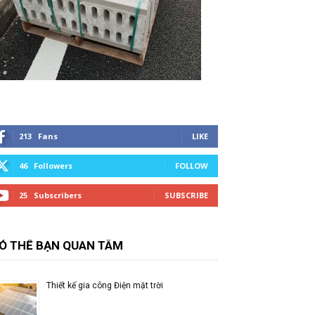
213
Fans
LIKE
46
Followers
FOLLOW
25
Subscribers
SUBSCRIBE
Ó THỂ BẠN QUAN TÂM
Thiết kế gia công Điện mặt trời