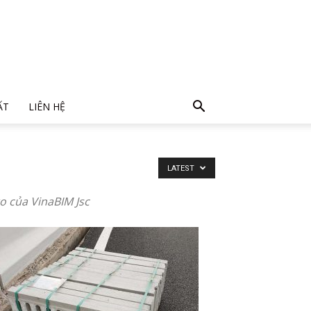
ẤT
LIÊN HỆ
LATEST
ro của VinaBIM Jsc