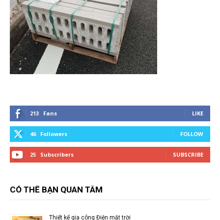
213
Fans
LIKE
46
Followers
FOLLOW
25
Subscribers
SUBSCRIBE
CÓ THỂ BẠN QUAN TÂM
Thiết kế gia công Điện mặt trời